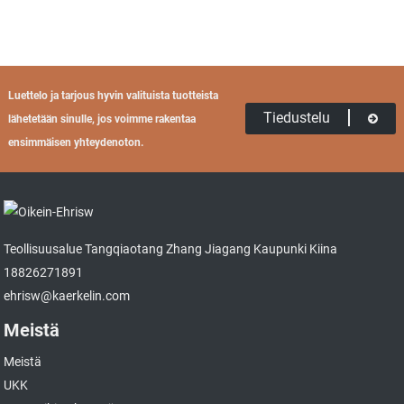
Luettelo ja tarjous hyvin valituista tuotteista
Tiedustelu
lähetetään sinulle, jos voimme rakentaa
ensimmäisen yhteydenoton.
Teollisuusalue Tangqiaotang Zhang Jiagang Kaupunki Kiina
18826271891
ehrisw@kaerkelin.com
Meistä
Meistä
UKK