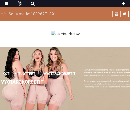
Soita meille: 18826271891
KOTI
TUOTTEET
VYÖTÄRÖKORSETIT
VYÖTÄRÖKORSETIT