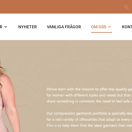
R
NYHETER
VANLIGA FRÅGOR
OM OSS
KONT