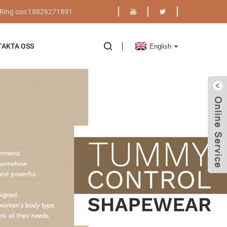
Ring oss:18826271891
AKTA OSS
English