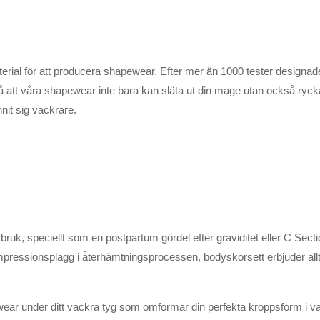
aterial för att producera shapewear. Efter mer än 1000 tester designa
å att våra shapewear inte bara kan släta ut din mage utan också ryck
nit sig vackrare.
bruk, speciellt som en postpartum gördel efter graviditet eller C Secti
ressionsplagg i återhämtningsprocessen, bodyskorsett erbjuder allt
wear under ditt vackra tyg som omformar din perfekta kroppsform i v